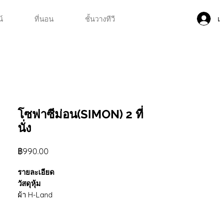
์
ที่นอน
ชั้นวางทีวี
โซฟาซีม่อน(SIMON) 2 ที่
นั่ง
ราคา
฿990.00
รายละเอียด
วัสดุหุ้ม
ผ้า H-Land
วัสดุโครงไม้
ไม้ยางนา