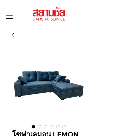
โซฟาเลมอน LEMON