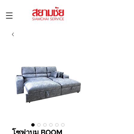
โซฟาบูม BOOM