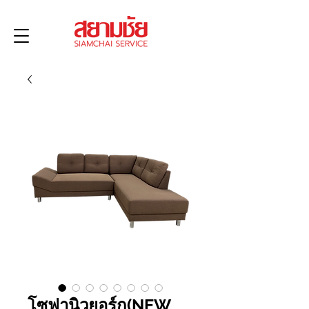
โซฟานิวยอร์ก(NEW